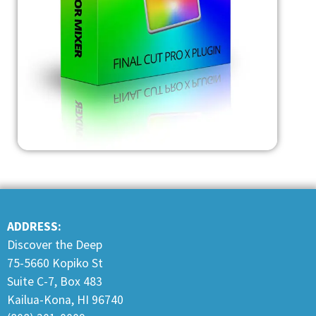
ADDRESS:
Discover the Deep
75-5660 Kopiko St
Suite C-7, Box 483
Kailua-Kona, HI 96740